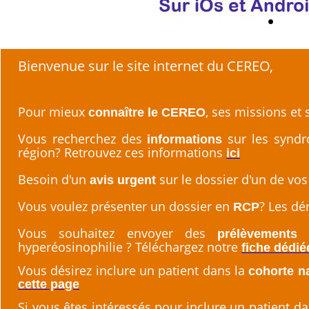
Bienvenue sur le site internet du CEREO,
Pour mieux
, ses missions et
connaître le CEREO
Vous recherchez des
sur les syndr
informations
région? Retrouvez ces informations
ici
Besoin d'un
sur le dossier d'un de vos
avis urgent
Vous voulez présenter un dossier en
? Les dé
RCP
Vous souhaitez envoyer des
prélèvements 
hyperéosinophilie ? Téléchargez notre
fiche dédié
Vous désirez inclure un patient dans la
cohorte n
cette page
Si vous êtes intéressés pour inclure un patient d