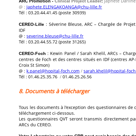
Japhete Darli
ARC Promotion -
Clinical Project Leader
:
@ :
Japhete.ELENGAKOANGA@chu-lille.fr
Tél : 03.20.44.41.45
(poste 30939)
: Séverine Bleuse, ARC – Chargée de Projet
CEREO-Lille
IDF
@ :
severine.bleuse@chu-lille.fr
Tél : 03.20.44.55.72 (poste 31265)
: Kewin Panel / Sarah Khelil, ARCs – Char
CEREO-Foch
centres de Foch et des centres situés en IDF (centres AP-H
Croix St Simon)
@ :
k.panel@hopital-foch.com
/
sarah.khelil@hopital-foc
Tél : 01.46.25.35.76
/
01.46.25.26.56
8. Documents à télécharger
Tous les documents à l'exception des questionnaires de q
téléchargement ci-dessous.
Les questionnaires QVT seront transmis directement p
ARCs du CEREO.