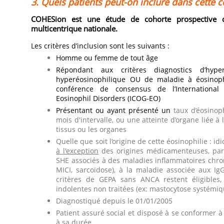
3. Quels patients peut-on inclure dans cette 
COHESion est une étude de cohorte prospective de
multicentrique nationale.
Les critères d’inclusion sont les suivants :
Homme ou femme de tout âge
Répondant aux critères diagnostics d’hyp
hyperéosinophilique OU de maladie à éosinophi
conférence de consensus de l’Internationa
Eosinophil Disorders (ICOG-EO)
Présentant ou ayant présenté un
taux d’éosinop
mois d'intervalle, ou une atteinte d’organe liée à
tissus ou les organes
Quelle que soit l’origine de cette éosinophilie : id
à l'exception
des origines médicamenteuses, paras
SHE associés à des maladies inflammatoires chr
MICI, sarcoïdose), à la maladie associée aux Ig
critères de GEPA sans ANCA restent éligibles
indolentes non traitées (ex: mastocytose systémique
Diagnostiqué depuis le 01/01/2005
Patient assuré social et disposé à se conformer à
à sa durée