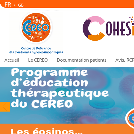
FR
/
GB
Accueil
Le CEREO
Documentation patients
Avis, RC