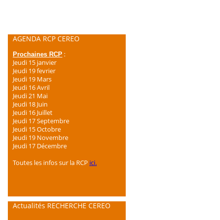
AGENDA RCP CEREO
:
Prochaines RCP
Jeudi 15 janvier
Jeudi 19 fevrier
Jeudi 19 Mars
Jeudi 16 Avril
Jeudi 21 Mai
Jeudi 18 Juin
Jeudi 16 Juillet
Jeudi 17 Septembre
Jeudi 15 Octobre
Jeudi 19 Novembre
Jeudi 17 Décembre
Toutes les infos sur la RCP
ici.
Actualités RECHERCHE CEREO