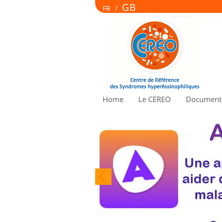
GB
FR
/
Home
Le CEREO
Documenta