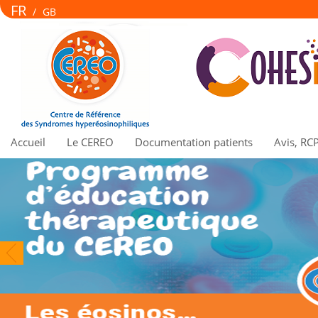
FR
/
GB
Accueil
Le CEREO
Documentation patients
Avis, RC