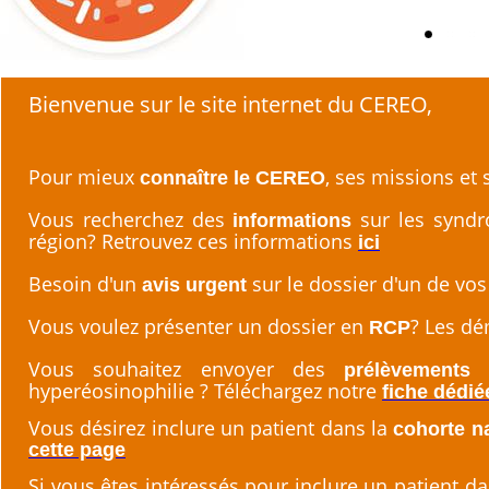
Bienvenue sur le site internet du CEREO,
Pour mieux
, ses missions et
connaître le CEREO
Vous recherchez des
sur les syndr
informations
région? Retrouvez ces informations
ici
Besoin d'un
sur le dossier d'un de vos
avis urgent
Vous voulez présenter un dossier en
? Les dé
RCP
Vous souhaitez envoyer des
prélèvements 
hyperéosinophilie ? Téléchargez notre
fiche dédié
Vous désirez inclure un patient dans la
cohorte n
cette page
Si vous êtes intéressés pour inclure un patient d