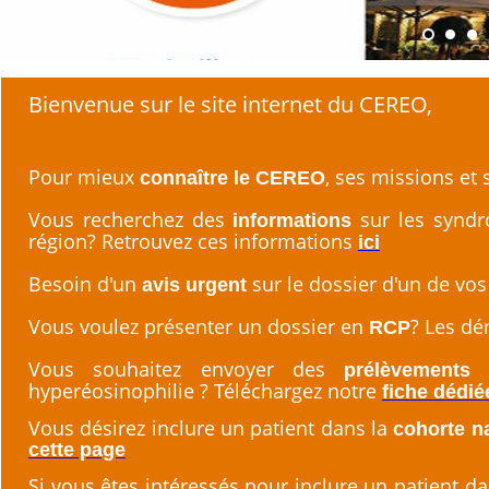
Bienvenue sur le site internet du CEREO,
Pour mieux
, ses missions et
connaître le CEREO
Vous recherchez des
sur les syndr
informations
région? Retrouvez ces informations
ici
Besoin d'un
sur le dossier d'un de vos
avis urgent
Vous voulez présenter un dossier en
? Les dé
RCP
Vous souhaitez envoyer des
prélèvements 
hyperéosinophilie ? Téléchargez notre
fiche dédié
Vous désirez inclure un patient dans la
cohorte n
cette page
Si vous êtes intéressés pour inclure un patient d