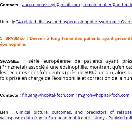
auroremoussiegt@gmail.com
;
r
omain.muller@ap-hm.f
Contacts :
Lien :
IgG4-related disease and hypereosinophilic syndrome: Over
5. SPASMEo : Devenir à long terme des patients ayant présen
.
éosinophilie
série européenne de patients ayant pré
SPASMEo :
(Prinzmetal) associé à une éosinophilie, montrant qu’en ca
les rechutes sont fréquentes (près de 50% à un an), alors q
fois prise en charge de l’éosinophilie et correction de la 
f.huang@hopital-foch.com
;
m.groh@hopital-foch.com
Contacts :
Lien
:
Clinical picture, outcomes, and predictors of relapse
vasospasm: data from a European multicentric study - PubMed (ni