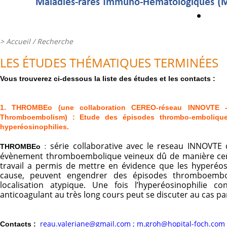
>
Accueil
/ Recherche
LES ÉTUDES THÉMATIQUES TERMINÉES
Vous trouverez ci-dessous la liste des études et les contacts :
1. THROMBEo (une collaboration CEREO-réseau INNOVTE -
Thromboembolism) : Etude des épisodes thrombo-emboliqu
hyperéosinophilies.
série collaborative avec le reseau INNOVTE
THROMBEo
:
évènement thromboembolique veineux dû de manière cert
travail a permis de mettre en évidence que les hyperéosin
cause, peuvent engendrer des épisodes thromboembol
localisation atypique. Une fois l’hyperéosinophilie c
anticoagulant au très long cours peut se discuter au cas pa
reau.valeriane@gmail.com
;
m.groh@hopital-foch.com
Contacts :