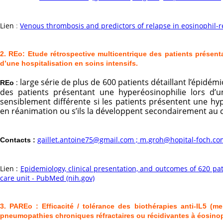
Lien
:
Venous thrombosis and predictors of relapse in eosinophil-r
2. REo: Etude rétrospective multicentrique des patients présen
d’une hospitalisation en soins intensifs.
large série de plus de 600 patients détaillant l’épidémi
:
REo
des patients présentant une hyperéosinophilie lors d’u
sensiblement différente si les patients présentent une hy
en réanimation ou s’ils la développent secondairement au c
gaillet.antoine75@gmail.com ; m.groh@hopital-foch.co
Contacts :
Lien :
Epidemiology, clinical presentation, and outcomes of 620 pat
care unit - PubMed (nih.gov)
3. PAREo : Efficacité / tolérance des biothérapies anti-IL5 (
pneumopathies chroniques réfractaires ou récidivantes à éosinop