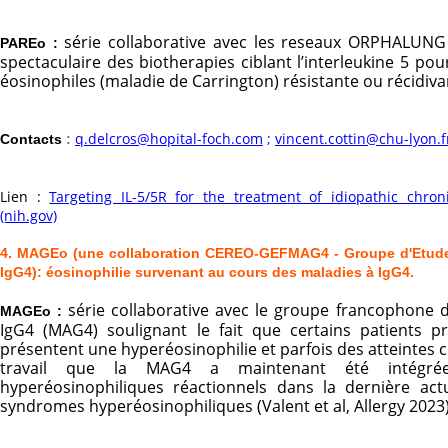
série collaborative avec les reseaux ORPHALUNG e
PAREo :
spectaculaire des biotherapies ciblant l’interleukine 5 p
éosinophiles (maladie de Carrington) résistante ou récidiva
q.delcros@hopital-foch.com
;
vincent.cottin@chu-lyon.f
Contacts
:
Lien :
Targeting IL-5/5R for the treatment of idiopathic chr
(nih.gov)
4. MAGEo (une collaboration CEREO-GEFMAG4 - Groupe d'Etude 
IgG4): éosinophilie survenant au cours des maladies à IgG4.
série collaborative avec le groupe francophone 
MAGEo :
IgG4 (MAG4) soulignant le fait que certains patients 
présentent une hyperéosinophilie et parfois des atteintes cl
travail que la MAG4 a maintenant été intégr
hyperéosinophiliques réactionnels dans la dernière actua
syndromes hyperéosinophiliques (Valent et al, Allergy 2023)