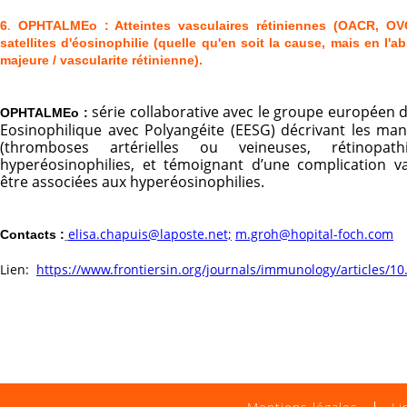
.
6
OPHTALMEo : Atteintes vasculaires rétiniennes (OACR, OVC
satellites d'éosinophilie (quelle qu'en soit la cause, mais en l
majeure / vascularite rétinienne).
série collaborative avec le groupe européen
OPHTALMEo :
Eosinophilique avec Polyangéite (EESG) décrivant les mani
(thromboses artérielles ou veineuses, rétinopa
hyperéosinophilies, et témoignant d’une complication v
être associées aux hyperéosinophilies.
elisa.chapuis@laposte.net;
m.groh@hopital-foch.com
Contacts :
Lien:
https://www.frontiersin.org/journals/immunology/articles/1