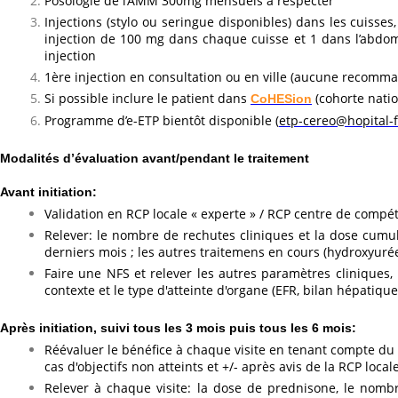
Posologie de l’AMM 300mg mensuels à respecter
Injections (stylo ou seringue disponibles) dans les cuisse
injection de 100 mg dans chaque cuisse et 1 dans l’abdomen)
injection
1ère injection en consultation ou en ville (aucune recom
Si possible inclure le patient dans
(cohorte nati
CoHESion
Programme d’e-ETP bientôt disponible (
etp-cereo@hopital-
Modalités d’évaluation avant/pendant le traitement
Avant initiation:
Validation en RCP locale « experte » / RCP centre de comp
Relever: le nombre de rechutes cliniques et la dose cum
derniers mois ; les autres traitemens en cours (hydroxyurée,
Faire une NFS et relever les autres paramètres cliniques, 
contexte et le type d'atteinte d'organe (EFR, bilan hépatique.
Après initiation, suivi tous les 3 mois puis tous les 6 mois:
Réévaluer le bénéfice à chaque visite en tenant compte du p
cas d'objectifs non atteints et +/- après avis de la RCP loca
Relever à chaque visite: la dose de prednisone, le nomb