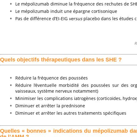
Le mépolizumab diminue la fréquence des rechutes de SHE
Le mépolizumab induit une épargne cortisonique
Pas de différence d’EI-EIG
versus
placebo dans les études c
R
Quels objectifs thérapeutiques dans les SHE ?
Réduire la fréquence des poussées
Réduire l’éventuelle morbidité des poussées sur des o
vaisseaux, système nerveux notamment)
Minimiser les complications iatrogènes (corticoïdes, hydro
Diminuer et arrêter la prednisone
Diminuer et arrêter les autres traitements spécifiques
Quelles « bonnes » indications du mépolizumab dan
de l’AMM ?