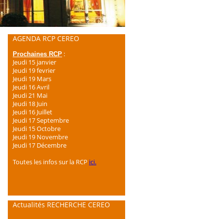
AGENDA RCP CEREO
:
Prochaines RCP
Jeudi 15 janvier
Jeudi 19 fevrier
Jeudi 19 Mars
Jeudi 16 Avril
Jeudi 21 Mai
Jeudi 18 Juin
Jeudi 16 Juillet
Jeudi 17 Septembre
Jeudi 15 Octobre
Jeudi 19 Novembre
Jeudi 17 Décembre
Toutes les infos sur la RCP
ici.
Actualités RECHERCHE CEREO