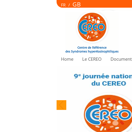
GB
FR
/
Home
Le CEREO
Documenta