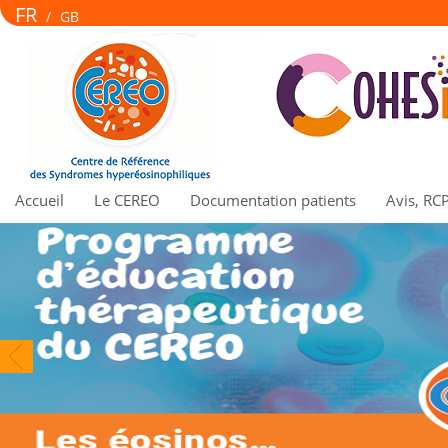
FR
/
GB
Accueil
Le CEREO
Documentation patients
Avis, RC